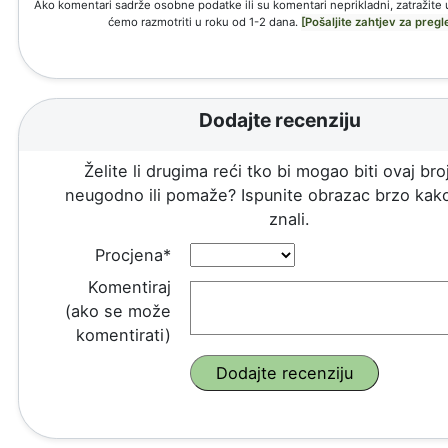
Ako komentari sadrže osobne podatke ili su komentari neprikladni, zatražite 
ćemo razmotriti u roku od 1-2 dana.
[Pošaljite zahtjev za pregl
Dodajte recenziju
Želite li drugima reći tko bi mogao biti ovaj broj
neugodno ili pomaže? Ispunite obrazac brzo kako
znali.
Procjena*
Komentiraj
(ako se može
komentirati)