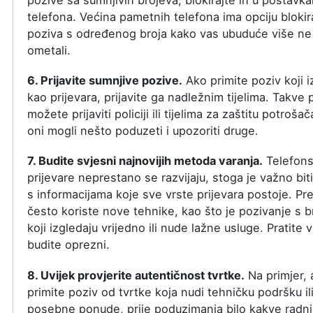
pozive sa sumnjivih brojeva, blokirajte ih u postavk
telefona. Većina pametnih telefona ima opciju blokir
poziva s određenog broja kako vas ubuduće više ne
ometali.
6. Prijavite sumnjive pozive.
Ako primite poziv koji i
kao prijevara, prijavite ga nadležnim tijelima. Takve 
možete prijaviti policiji ili tijelima za zaštitu potroša
oni mogli nešto poduzeti i upozoriti druge.
7. Budite svjesni najnovijih metoda varanja.
Telefon
prijevare neprestano se razvijaju, stoga je važno biti
s informacijama koje sve vrste prijevara postoje. Pre
često koriste nove tehnike, kao što je pozivanje s b
koji izgledaju vrijedno ili nude lažne usluge. Pratite vi
budite oprezni.
8. Uvijek provjerite autentičnost tvrtke.
Na primjer, 
primite poziv od tvrtke koja nudi tehničku podršku il
posebne ponude, prije poduzimanja bilo kakve radn