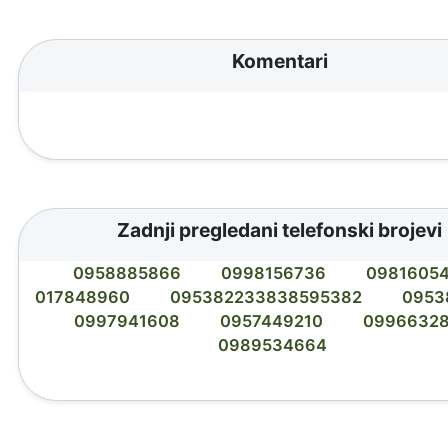
Komentari
Zadnji pregledani telefonski brojevi
0958885866
0998156736
0981605
017848960
095382233838595382
0953
0997941608
0957449210
0996632
0989534664