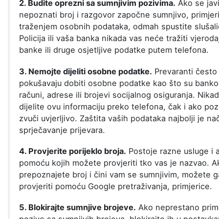
2. Budite oprezni sa sumnjivim pozivima.
Ako se jav
nepoznati broj i razgovor započne sumnjivo, primjer
traženjem osobnih podataka, odmah spustite slušali
Policija ili vaša banka nikada vas neće tražiti vjeroda
banke ili druge osjetljive podatke putem telefona.
3. Nemojte dijeliti osobne podatke.
Prevaranti često
pokušavaju dobiti osobne podatke kao što su banko
računi, adrese ili brojevi socijalnog osiguranja. Nika
dijelite ovu informaciju preko telefona, čak i ako poz
zvuči uvjerljivo. Zaštita vaših podataka najbolji je na
sprječavanje prijevara.
4. Provjerite porijeklo broja.
Postoje razne usluge i a
pomoću kojih možete provjeriti tko vas je nazvao. A
prepoznajete broj i čini vam se sumnjivim, možete g
provjeriti pomoću Google pretraživanja, primjerice.
5. Blokirajte sumnjive brojeve.
Ako neprestano prim