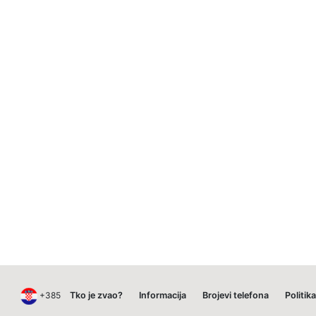
+385
Tko je zvao?
Informacija
Brojevi telefona
Politik