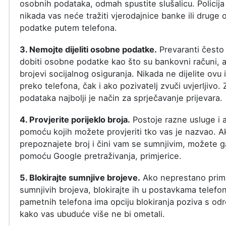
osobnih podataka, odmah spustite slušalicu. Policija 
nikada vas neće tražiti vjerodajnice banke ili druge o
podatke putem telefona.
3. Nemojte dijeliti osobne podatke.
Prevaranti često
dobiti osobne podatke kao što su bankovni računi, a
brojevi socijalnog osiguranja. Nikada ne dijelite ovu 
preko telefona, čak i ako pozivatelj zvuči uvjerljivo. 
podataka najbolji je način za sprječavanje prijevara.
4. Provjerite porijeklo broja.
Postoje razne usluge i a
pomoću kojih možete provjeriti tko vas je nazvao. A
prepoznajete broj i čini vam se sumnjivim, možete ga
pomoću Google pretraživanja, primjerice.
5. Blokirajte sumnjive brojeve.
Ako neprestano prim
sumnjivih brojeva, blokirajte ih u postavkama telefo
pametnih telefona ima opciju blokiranja poziva s od
kako vas ubuduće više ne bi ometali.