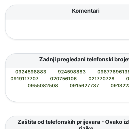
Komentari
Zadnji pregledani telefonski broje
0924598883
924598883
0987769613
0919117707
020756106
021770728
0955082508
0915627737
091322
Zaštita od telefonskih prijevara - Ovako i
rizike