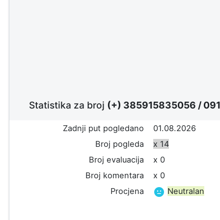
Statistika za broj
(+) 385915835056
/
09
Zadnji put pogledano
01.08.2026
Broj pogleda
x 14
Broj evaluacija
x 0
Broj komentara
x 0
Procjena
Neutralan