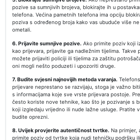
pozive sa sumnjivih brojeva, blokirajte ih u postavk
telefona. Većina pametnih telefona ima opciju blokir
poziva s određenog broja kako vas ubuduće više ne
ometali.
6. Prijavite sumnjive pozive.
Ako primite poziv koji i
kao prijevara, prijavite ga nadležnim tijelima. Takve 
možete prijaviti policiji ili tijelima za zaštitu potroša
oni mogli nešto poduzeti i upozoriti druge.
7. Budite svjesni najnovijih metoda varanja.
Telefon
prijevare neprestano se razvijaju, stoga je važno biti
s informacijama koje sve vrste prijevara postoje. Pre
često koriste nove tehnike, kao što je pozivanje s b
koji izgledaju vrijedno ili nude lažne usluge. Pratite vi
budite oprezni.
8. Uvijek provjerite autentičnost tvrtke.
Na primjer, 
primite poziv od tvrtke koja nudi tehničku podršku il