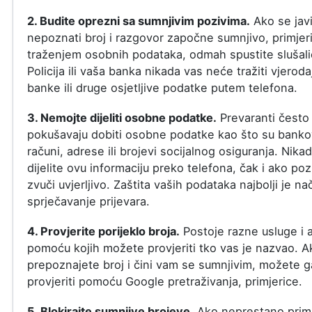
2. Budite oprezni sa sumnjivim pozivima.
Ako se jav
nepoznati broj i razgovor započne sumnjivo, primjer
traženjem osobnih podataka, odmah spustite slušali
Policija ili vaša banka nikada vas neće tražiti vjeroda
banke ili druge osjetljive podatke putem telefona.
3. Nemojte dijeliti osobne podatke.
Prevaranti često
pokušavaju dobiti osobne podatke kao što su banko
računi, adrese ili brojevi socijalnog osiguranja. Nika
dijelite ovu informaciju preko telefona, čak i ako poz
zvuči uvjerljivo. Zaštita vaših podataka najbolji je na
sprječavanje prijevara.
4. Provjerite porijeklo broja.
Postoje razne usluge i a
pomoću kojih možete provjeriti tko vas je nazvao. A
prepoznajete broj i čini vam se sumnjivim, možete g
provjeriti pomoću Google pretraživanja, primjerice.
5. Blokirajte sumnjive brojeve.
Ako neprestano prim