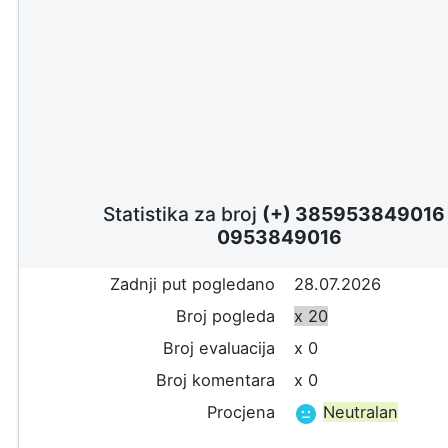
Statistika za broj
(+) 38595384901
0953849016
Zadnji put pogledano
28.07.2026
Broj pogleda
x 20
Broj evaluacija
x 0
Broj komentara
x 0
Procjena
Neutralan