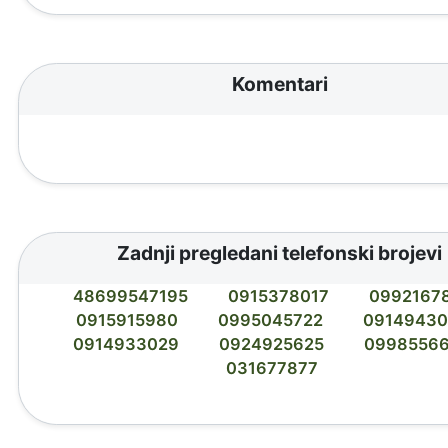
Komentari
Zadnji pregledani telefonski brojevi
48699547195
0915378017
0992167
0915915980
0995045722
09149430
0914933029
0924925625
0998556
031677877