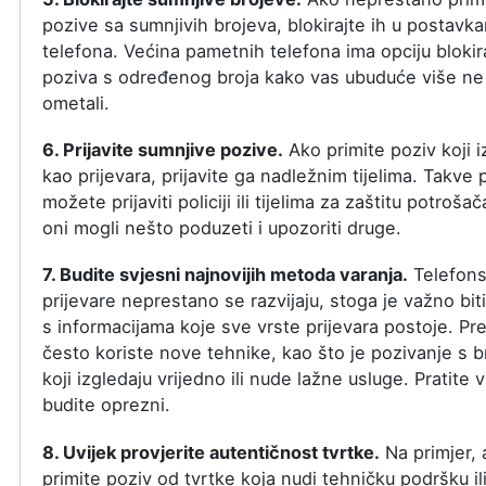
pozive sa sumnjivih brojeva, blokirajte ih u postavk
telefona. Većina pametnih telefona ima opciju blokir
poziva s određenog broja kako vas ubuduće više ne
ometali.
6. Prijavite sumnjive pozive.
Ako primite poziv koji i
kao prijevara, prijavite ga nadležnim tijelima. Takve 
možete prijaviti policiji ili tijelima za zaštitu potroša
oni mogli nešto poduzeti i upozoriti druge.
7. Budite svjesni najnovijih metoda varanja.
Telefon
prijevare neprestano se razvijaju, stoga je važno biti
s informacijama koje sve vrste prijevara postoje. Pre
često koriste nove tehnike, kao što je pozivanje s b
koji izgledaju vrijedno ili nude lažne usluge. Pratite vi
budite oprezni.
8. Uvijek provjerite autentičnost tvrtke.
Na primjer, 
primite poziv od tvrtke koja nudi tehničku podršku il