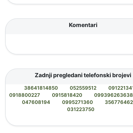
Komentari
Zadnji pregledani telefonski brojevi
38641814850
052559512
09122134
0918800227
0915818420
09939626363
047608194
0995271360
35677646
031223750