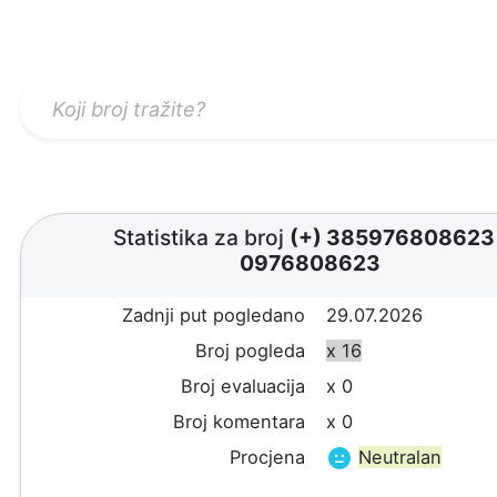
Statistika za broj
(+) 38597680862
0976808623
Zadnji put pogledano
29.07.2026
Broj pogleda
x 16
Broj evaluacija
x 0
Broj komentara
x 0
Procjena
Neutralan