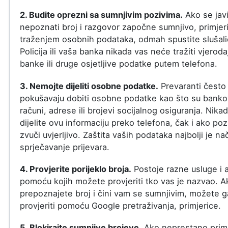
2. Budite oprezni sa sumnjivim pozivima.
Ako se jav
nepoznati broj i razgovor započne sumnjivo, primjer
traženjem osobnih podataka, odmah spustite slušali
Policija ili vaša banka nikada vas neće tražiti vjeroda
banke ili druge osjetljive podatke putem telefona.
3. Nemojte dijeliti osobne podatke.
Prevaranti često
pokušavaju dobiti osobne podatke kao što su banko
računi, adrese ili brojevi socijalnog osiguranja. Nika
dijelite ovu informaciju preko telefona, čak i ako poz
zvuči uvjerljivo. Zaštita vaših podataka najbolji je na
sprječavanje prijevara.
4. Provjerite porijeklo broja.
Postoje razne usluge i a
pomoću kojih možete provjeriti tko vas je nazvao. A
prepoznajete broj i čini vam se sumnjivim, možete g
provjeriti pomoću Google pretraživanja, primjerice.
5. Blokirajte sumnjive brojeve.
Ako neprestano prim