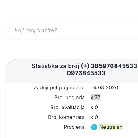
Statistika za broj
(+) 38597684553
0976845533
Zadnji put pogledano
04.08.2026
Broj pogleda
x 77
Broj evaluacija
x 0
Broj komentara
x 0
Procjena
Neutralan