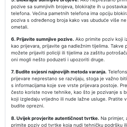
pozive sa sumnjivih brojeva, blokirajte ih u postavk
telefona. Većina pametnih telefona ima opciju blokir
poziva s određenog broja kako vas ubuduće više ne
ometali.
6. Prijavite sumnjive pozive.
Ako primite poziv koji i
kao prijevara, prijavite ga nadležnim tijelima. Takve 
možete prijaviti policiji ili tijelima za zaštitu potroša
oni mogli nešto poduzeti i upozoriti druge.
7. Budite svjesni najnovijih metoda varanja.
Telefon
prijevare neprestano se razvijaju, stoga je važno biti
s informacijama koje sve vrste prijevara postoje. Pre
često koriste nove tehnike, kao što je pozivanje s b
koji izgledaju vrijedno ili nude lažne usluge. Pratite vi
budite oprezni.
8. Uvijek provjerite autentičnost tvrtke.
Na primjer, 
primite poziv od tvrtke koja nudi tehničku podršku il