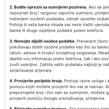
2. Budite oprezni sa sumnjivim pozivima.
Ako se jav
nepoznati broj i razgovor započne sumnjivo, primjer
traženjem osobnih podataka, odmah spustite slušali
Policija ili vaša banka nikada vas neće tražiti vjeroda
banke ili druge osjetljive podatke putem telefona.
3. Nemojte dijeliti osobne podatke.
Prevaranti često
pokušavaju dobiti osobne podatke kao što su banko
računi, adrese ili brojevi socijalnog osiguranja. Nika
dijelite ovu informaciju preko telefona, čak i ako poz
zvuči uvjerljivo. Zaštita vaših podataka najbolji je na
sprječavanje prijevara.
4. Provjerite porijeklo broja.
Postoje razne usluge i a
pomoću kojih možete provjeriti tko vas je nazvao. A
prepoznajete broj i čini vam se sumnjivim, možete g
provjeriti pomoću Google pretraživanja, primjerice.
5. Blokirajte sumnjive brojeve.
Ako neprestano prim