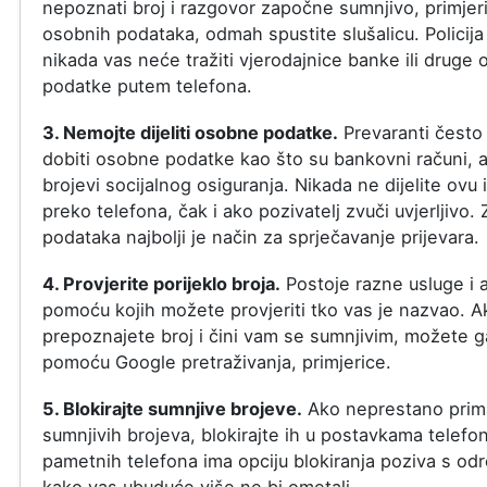
nepoznati broj i razgovor započne sumnjivo, primjer
osobnih podataka, odmah spustite slušalicu. Policija 
nikada vas neće tražiti vjerodajnice banke ili druge o
podatke putem telefona.
3. Nemojte dijeliti osobne podatke.
Prevaranti često
dobiti osobne podatke kao što su bankovni računi, a
brojevi socijalnog osiguranja. Nikada ne dijelite ovu 
preko telefona, čak i ako pozivatelj zvuči uvjerljivo. 
podataka najbolji je način za sprječavanje prijevara.
4. Provjerite porijeklo broja.
Postoje razne usluge i a
pomoću kojih možete provjeriti tko vas je nazvao. A
prepoznajete broj i čini vam se sumnjivim, možete ga
pomoću Google pretraživanja, primjerice.
5. Blokirajte sumnjive brojeve.
Ako neprestano prim
sumnjivih brojeva, blokirajte ih u postavkama telefo
pametnih telefona ima opciju blokiranja poziva s od