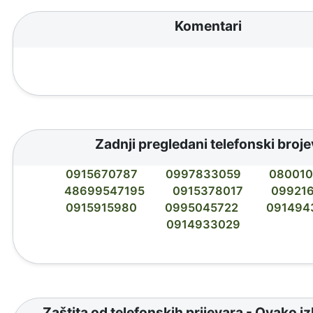
Komentari
Zadnji pregledani telefonski broje
0915670787
0997833059
080010
48699547195
0915378017
09921
0915915980
0995045722
091494
0914933029
Zaštita od telefonskih prijevara - Ovako i