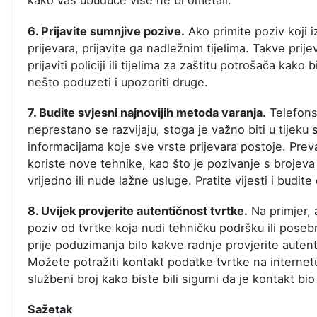
kako vas ubuduće više ne bi ometali.
6. Prijavite sumnjive pozive.
Ako primite poziv koji 
prijevara, prijavite ga nadležnim tijelima. Takve pri
prijaviti policiji ili tijelima za zaštitu potrošača kako 
nešto poduzeti i upozoriti druge.
7. Budite svjesni najnovijih metoda varanja.
Telefons
neprestano se razvijaju, stoga je važno biti u tijeku 
informacijama koje sve vrste prijevara postoje. Prev
koriste nove tehnike, kao što je pozivanje s brojeva 
vrijedno ili nude lažne usluge. Pratite vijesti i budite
8. Uvijek provjerite autentičnost tvrtke.
Na primjer, 
poziv od tvrtke koja nudi tehničku podršku ili pose
prije poduzimanja bilo kakve radnje provjerite autent
Možete potražiti kontakt podatke tvrtke na internetu
službeni broj kako biste bili sigurni da je kontakt bio
Sažetak