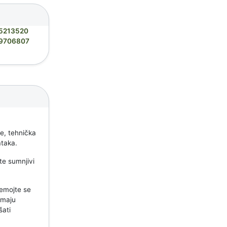
5213520
9706807
e
je, tehnička
ataka.
ite sumnjivi
nemojte se
emaju
šati