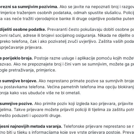
prezni sa sumnjivim pozivima.
Ako se javite na nepoznati broj i razg
imjerice traženjem osobnih podataka, odmah spustite slušalicu. Policij
 vas neće tražiti vjerodajnice banke ili druge osjetljive podatke pute
dijeliti osobne podatke.
Prevaranti često pokušavaju dobiti osobne p
vni računi, adrese ili brojevi socijalnog osiguranja. Nikada ne dijelite 
preko telefona, čak i ako pozivatelj zvuči uvjerljivo. Zaštita vaših poda
sprječavanje prijevara.
e porijeklo broja.
Postoje razne usluge i aplikacije pomoću kojih možet
nazvao. Ako ne prepoznajete broj i čini vam se sumnjivim, možete ga pr
le pretraživanja, primjerice.
te sumnjive brojeve.
Ako neprestano primate pozive sa sumnjivih broje
ih u postavkama telefona. Većina pametnih telefona ima opciju blokiran
roja kako vas ubuduće više ne bi ometali.
e sumnjive pozive.
Ako primite poziv koji izgleda kao prijevara, prijavite
jelima. Takve prijevare možete prijaviti policiji ili tijelima za zaštitu p
 nešto poduzeti i upozoriti druge.
vjesni najnovijih metoda varanja.
Telefonske prijevare neprestano se ra
no biti u tijeku s informacijama koje sve vrste prijevara postoje. Prev