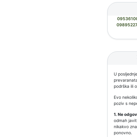
0953610
0989522
U posljednje
prevaranata.
podrška ili
Evo nekoliko
poziv s nep
1. Ne odgov
odmah javit
nikakvo znač
ponovno.