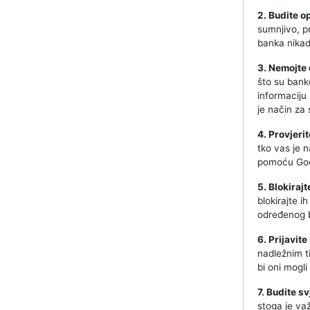
2. Budite o
sumnjivo, pr
banka nikada
3. Nemojte 
što su banko
informaciju 
je način za 
4. Provjerit
tko vas je 
pomoću Goog
5. Blokiraj
blokirajte 
određenog b
6. Prijavit
nadležnim ti
bi oni mogli
7. Budite s
stoga je važ