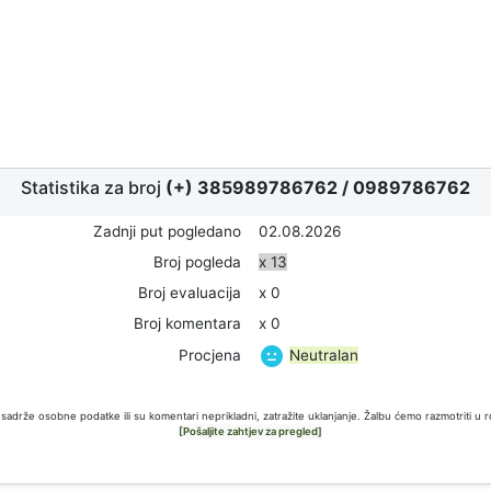
Statistika za broj
(+) 385989786762
/
0989786762
Zadnji put pogledano
02.08.2026
Broj pogleda
x 13
Broj evaluacija
x 0
Broj komentara
x 0
Neutralan
Procjena
sadrže osobne podatke ili su komentari neprikladni, zatražite uklanjanje. Žalbu ćemo razmotriti u 
[Pošaljite zahtjev za pregled]