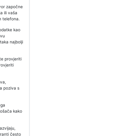
ovor započne
a ili vaša
m telefona.
odatke kao
ovu
taka najbolji
e provjeriti
ovjeriti
va,
ja poziva s
 ga
otrošača kako
zvijaju,
aranti često