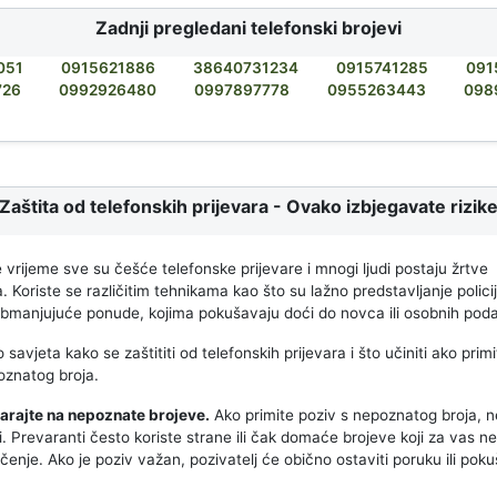
Zadnji pregledani telefonski brojevi
051
0915621886
38640731234
0915741285
091
726
0992926480
0997897778
0955263443
098
Zaštita od telefonskih prijevara - Ovako izbjegavate rizik
 vrijeme sve su češće telefonske prijevare i mnogi ljudi postaju žrtve
 Koriste se različitim tehnikama kao što su lažno predstavljanje polici
 obmanjujuće ponude, kojima pokušavaju doći do novca ili osobnih pod
 savjeta kako se zaštititi od telefonskih prijevara i što učiniti ako prim
oznatog broja.
arajte na nepoznate brojeve.
Ako primite poziv s nepoznatog broja, 
i. Prevaranti često koriste strane ili čak domaće brojeve koji za vas n
enje. Ako je poziv važan, pozivatelj će obično ostaviti poruku ili poku