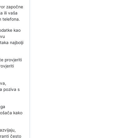
ovor započne
a ili vaša
m telefona.
odatke kao
ovu
taka najbolji
e provjeriti
ovjeriti
va,
ja poziva s
 ga
otrošača kako
zvijaju,
aranti često