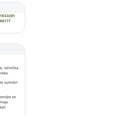
1633291
68777
e
je, tehnička
ataka.
ite sumnjivi
nemojte se
emaju
šati