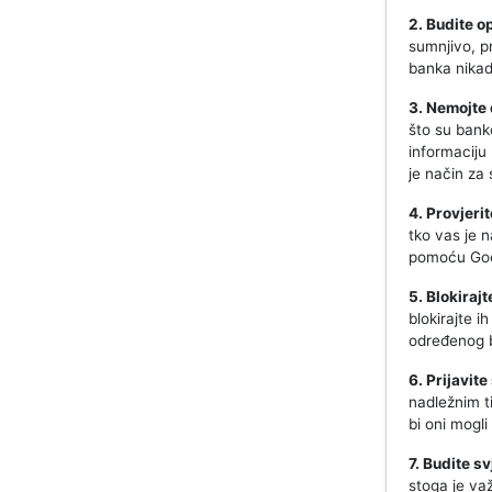
2. Budite o
sumnjivo, pr
banka nikada
3. Nemojte 
što su banko
informaciju 
je način za 
4. Provjerit
tko vas je 
pomoću Goog
5. Blokiraj
blokirajte 
određenog b
6. Prijavit
nadležnim ti
bi oni mogli
7. Budite s
stoga je važ