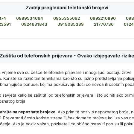
Zadnji pregledani telefonski brojevi
874
0989534664
0955355692
0992210890
098
23591
0924631843
0919035339
21770736
0124
Zaštita od telefonskih prijevara - Ovako izbjegavate rizik
 vrijeme sve su češće telefonske prijevare i mnogi ljudi postaju žrtve
 Koriste se različitim tehnikama kao što su lažno predstavljanje polici
 obmanjujuće ponude, kojima pokušavaju doći do novca ili osobnih pod
 savjeta kako se zaštititi od telefonskih prijevara i što učiniti ako prim
oznatog broja.
arajte na nepoznate brojeve.
Ako primite poziv s nepoznatog broja, 
i. Prevaranti često koriste strane ili čak domaće brojeve koji za vas n
enje. Ako je poziv važan, pozivatelj će obično ostaviti poruku ili poku