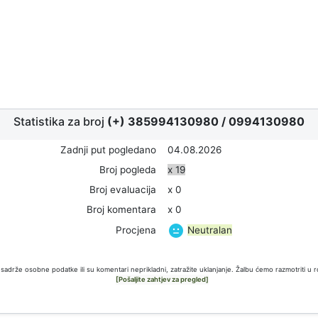
Statistika za broj
(+) 385994130980
/
0994130980
Zadnji put pogledano
04.08.2026
Broj pogleda
x 19
Broj evaluacija
x 0
Broj komentara
x 0
Neutralan
Procjena
sadrže osobne podatke ili su komentari neprikladni, zatražite uklanjanje. Žalbu ćemo razmotriti u 
[Pošaljite zahtjev za pregled]