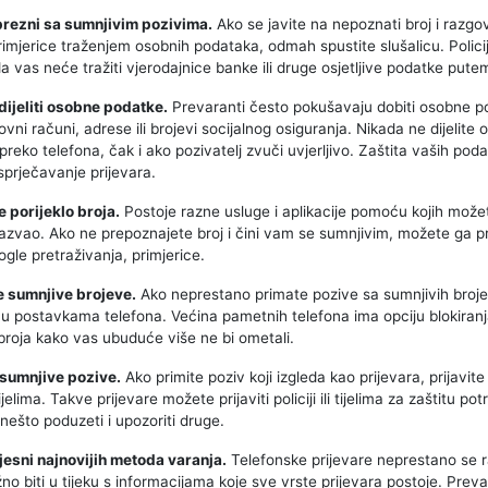
prezni sa sumnjivim pozivima.
Ako se javite na nepoznati broj i razg
imjerice traženjem osobnih podataka, odmah spustite slušalicu. Policij
 vas neće tražiti vjerodajnice banke ili druge osjetljive podatke pute
dijeliti osobne podatke.
Prevaranti često pokušavaju dobiti osobne p
vni računi, adrese ili brojevi socijalnog osiguranja. Nikada ne dijelite 
preko telefona, čak i ako pozivatelj zvuči uvjerljivo. Zaštita vaših poda
sprječavanje prijevara.
e porijeklo broja.
Postoje razne usluge i aplikacije pomoću kojih možet
nazvao. Ako ne prepoznajete broj i čini vam se sumnjivim, možete ga pr
le pretraživanja, primjerice.
te sumnjive brojeve.
Ako neprestano primate pozive sa sumnjivih broje
ih u postavkama telefona. Većina pametnih telefona ima opciju blokiran
roja kako vas ubuduće više ne bi ometali.
e sumnjive pozive.
Ako primite poziv koji izgleda kao prijevara, prijavite
jelima. Takve prijevare možete prijaviti policiji ili tijelima za zaštitu p
 nešto poduzeti i upozoriti druge.
vjesni najnovijih metoda varanja.
Telefonske prijevare neprestano se ra
no biti u tijeku s informacijama koje sve vrste prijevara postoje. Prev