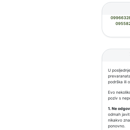
0996632
09558
U posljednje
prevaranata.
podrška ili
Evo nekoliko
poziv s nep
1. Ne odgov
odmah javit
nikakvo znač
ponovno.