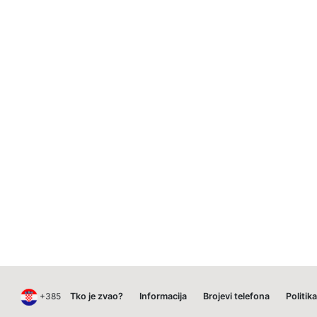
+385
Tko je zvao?
Informacija
Brojevi telefona
Politik