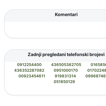
Komentari
Zadnji pregledani telefonski brojevi
0912254400
436505362705
016585
436352287082
0951000170
0170224
00923454611
919831314
09968746
051850129