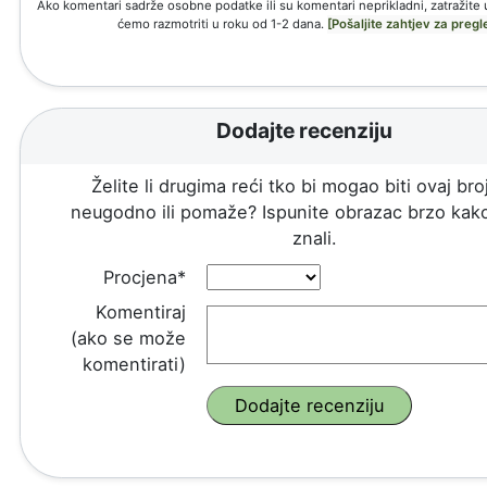
Ako komentari sadrže osobne podatke ili su komentari neprikladni, zatražite 
ćemo razmotriti u roku od 1-2 dana.
[Pošaljite zahtjev za pregl
Dodajte recenziju
Želite li drugima reći tko bi mogao biti ovaj broj
neugodno ili pomaže? Ispunite obrazac brzo kako
znali.
Procjena*
Komentiraj
(ako se može
komentirati)