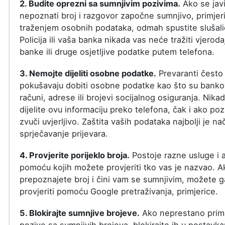
2. Budite oprezni sa sumnjivim pozivima.
Ako se jav
nepoznati broj i razgovor započne sumnjivo, primjer
traženjem osobnih podataka, odmah spustite slušali
Policija ili vaša banka nikada vas neće tražiti vjeroda
banke ili druge osjetljive podatke putem telefona.
3. Nemojte dijeliti osobne podatke.
Prevaranti često
pokušavaju dobiti osobne podatke kao što su banko
računi, adrese ili brojevi socijalnog osiguranja. Nika
dijelite ovu informaciju preko telefona, čak i ako poz
zvuči uvjerljivo. Zaštita vaših podataka najbolji je na
sprječavanje prijevara.
4. Provjerite porijeklo broja.
Postoje razne usluge i a
pomoću kojih možete provjeriti tko vas je nazvao. A
prepoznajete broj i čini vam se sumnjivim, možete g
provjeriti pomoću Google pretraživanja, primjerice.
5. Blokirajte sumnjive brojeve.
Ako neprestano prim