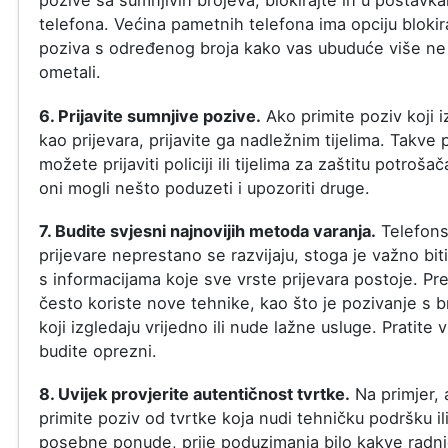
pozive sa sumnjivih brojeva, blokirajte ih u postavk
telefona. Većina pametnih telefona ima opciju blokir
poziva s određenog broja kako vas ubuduće više ne
ometali.
6. Prijavite sumnjive pozive.
Ako primite poziv koji i
kao prijevara, prijavite ga nadležnim tijelima. Takve 
možete prijaviti policiji ili tijelima za zaštitu potroša
oni mogli nešto poduzeti i upozoriti druge.
7. Budite svjesni najnovijih metoda varanja.
Telefon
prijevare neprestano se razvijaju, stoga je važno biti
s informacijama koje sve vrste prijevara postoje. Pre
često koriste nove tehnike, kao što je pozivanje s b
koji izgledaju vrijedno ili nude lažne usluge. Pratite vi
budite oprezni.
8. Uvijek provjerite autentičnost tvrtke.
Na primjer, 
primite poziv od tvrtke koja nudi tehničku podršku il
posebne ponude, prije poduzimanja bilo kakve radn