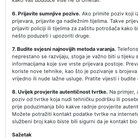
kako vas ubuduće više ne bi ometali.
6. Prijavite sumnjive pozive.
Ako primite poziv koji 
prijevara, prijavite ga nadležnim tijelima. Takve pri
prijaviti policiji ili tijelima za zaštitu potrošača kako 
nešto poduzeti i upozoriti druge.
7. Budite svjesni najnovijih metoda varanja.
Telefons
neprestano se razvijaju, stoga je važno biti u tijeku 
informacijama koje sve vrste prijevara postoje. Prev
koriste nove tehnike, kao što je pozivanje s brojeva 
vrijedno ili nude lažne usluge. Pratite vijesti i budite
8. Uvijek provjerite autentičnost tvrtke.
Na primjer, 
poziv od tvrtke koja nudi tehničku podršku ili pose
prije poduzimanja bilo kakve radnje provjerite autent
Možete potražiti kontakt podatke tvrtke na internetu
službeni broj kako biste bili sigurni da je kontakt bio
Sažetak