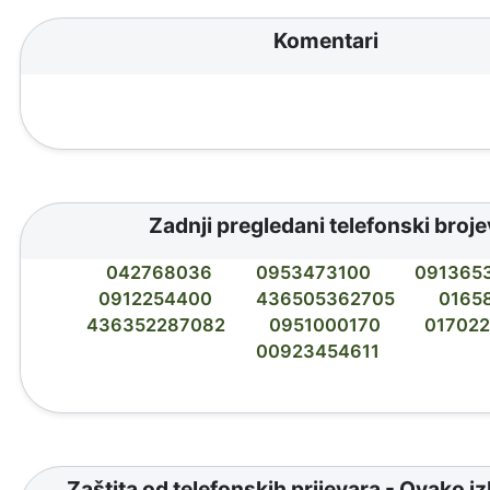
Komentari
Zadnji pregledani telefonski broje
042768036
0953473100
091365
0912254400
436505362705
0165
436352287082
0951000170
01702
00923454611
Zaštita od telefonskih prijevara - Ovako i