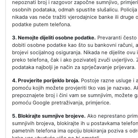
nepoznati broj i razgovor započne sumnjivo, primjer
osobnih podataka, odmah spustite slušalicu. Policija 
nikada vas neće tražiti vjerodajnice banke ili druge o
podatke putem telefona.
3. Nemojte dijeliti osobne podatke.
Prevaranti često
dobiti osobne podatke kao što su bankovni računi, a
brojevi socijalnog osiguranja. Nikada ne dijelite ovu 
preko telefona, čak i ako pozivatelj zvuči uvjerljivo. 
podataka najbolji je način za sprječavanje prijevara.
4. Provjerite porijeklo broja.
Postoje razne usluge i a
pomoću kojih možete provjeriti tko vas je nazvao. A
prepoznajete broj i čini vam se sumnjivim, možete ga
pomoću Google pretraživanja, primjerice.
5. Blokirajte sumnjive brojeve.
Ako neprestano prim
sumnjivih brojeva, blokirajte ih u postavkama telefo
pametnih telefona ima opciju blokiranja poziva s od